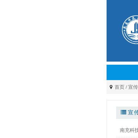
首页
/
宣
宣
南充科