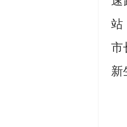
速
站
市
新