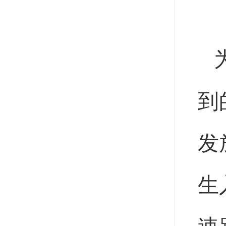
到
发
生