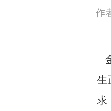
作
生
求