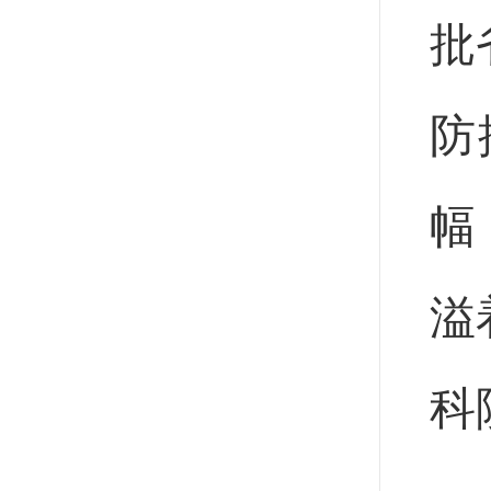
批
防
幅
溢
科