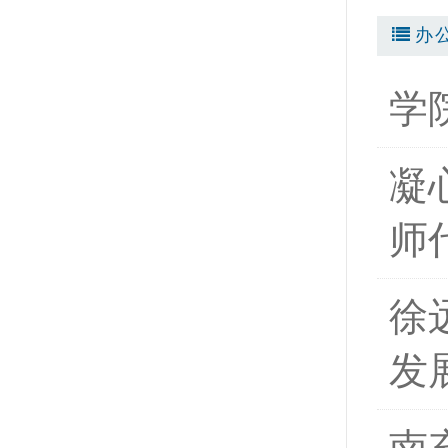
办
学
凝
师
徐
发
南