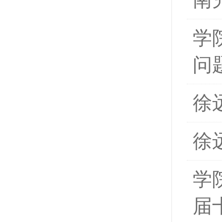
学
问
徐
徐
学
届